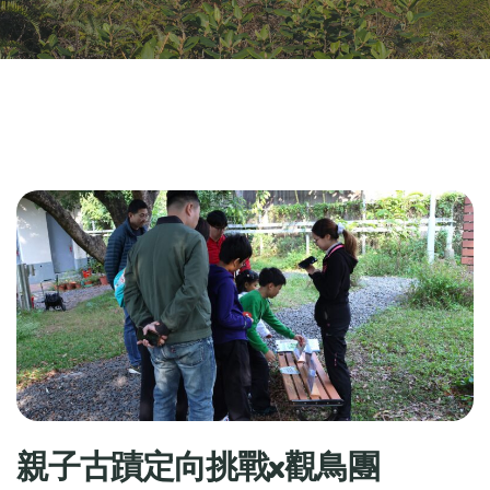
親子古蹟定向挑戰x觀鳥團