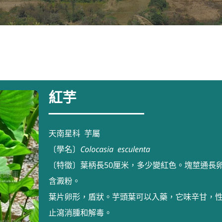
紅芋
天南星科 芋屬
〔學名〕
Colocasia
esculenta
〔特徵〕葉柄長50厘米，多少變紅色。塊莖通長
含澱粉。
葉片卵形，盾狀。芋頭葉可以入藥，它味辛甘，
止瀉消腫和解毒。