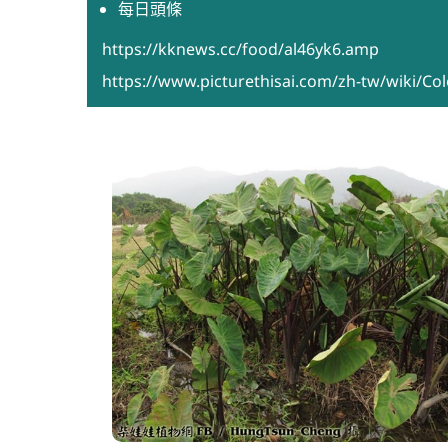
每日頭條
https://kknews.cc/food/al46yk6.amp
https://www.picturethisai.com/zh-tw/wiki/Col