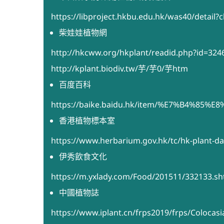
https://libproject.hkbu.edu.hk/was40/deta
柴娃娃植物網
http://hkcww.org/hkplant/readid.php?id=324
http://kplant.biodiv.tw/芋/芋0/芋htm
百度百科
https://baike.baidu.hk/item/%E7%B4%85%E
香港植物標本室
https://www.herbarium.gov.hk/tc/hk-plant-d
伊秀飲食文化
https://m.yxlady.com/Food/201511/332133.sh
中國植物誌
https://www.iplant.cn/frps2019/frps/Colocas