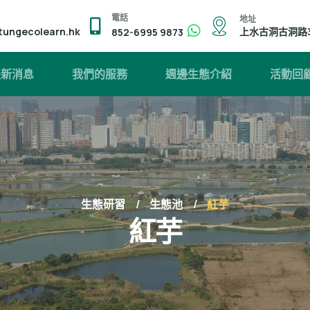
電話
地址
tungecolearn.hk
上水古洞古洞路
852-6995 9873
最新消息
我們的服務
週邊生態介紹
活動回
生態研習
生態池
紅芋
紅芋