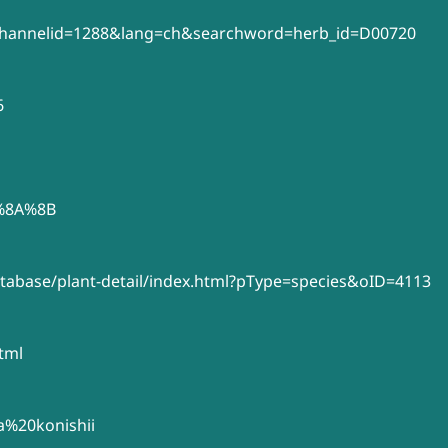
il?channelid=1288&lang=ch&searchword=herb_id=D00720
6
8%8A%8B
atabase/plant-detail/index.html?pType=species&oID=4113
tml
ia%20konishii