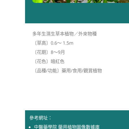
多年生濕生草本植物／外來物種
〔草高〕0.6～ 1.5m
〔花期〕8～9月
〔花色〕暗紅色
〔品種/功能〕藥用/食用/觀賞植物
參考網址：
中醫藥學院 虊用植物圖像數據庫