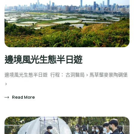
邊境風光生態半日遊
邊境風光生態半日遊 行程： 古洞醫局 > 馬草壟麥景陶碉堡
>
Read More