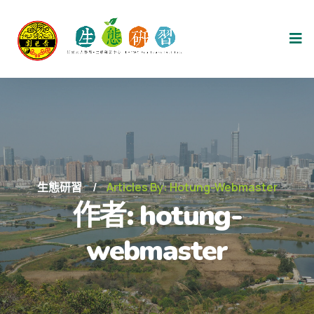
生態研習
Articles By: Hotung-Webmaster
作者:
hotung-
webmaster