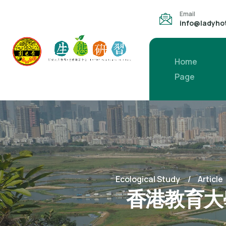
Email
info@ladyho
Home
Page
Ecological Study
Article
香港教育大