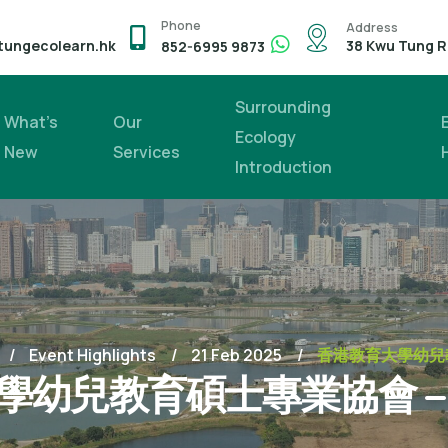
Phone
Address
tungecolearn.hk
38 Kwu Tung R
852-6995 9873
Surrounding
What’s
Our
Ecology
New
Services
Introduction
Event Highlights
21 Feb 2025
香港教育大學幼兒
學幼兒教育碩士專業協會 –