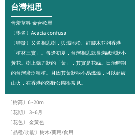
台灣相思
含羞草科 金合歡屬
〔學名〕Acacia confusa
〔特徵〕又名相思樹，與濕地松、紅膠木並列香港
「植林三寶」。每逢初夏，台灣相思就長滿絨球狀小
黃花。樹上鐮刀狀的「葉」，其實是花絲。日治時期
的台灣廣泛種植。且因其葉狀柄不易燃燒，可以延緩
山火，在香港的郊野公園很常見。
〔樹高〕6~20m
〔花期〕 3~6月
〔花色〕 金黃色
〔品種/功能〕樹木/藥用/食用