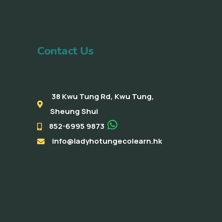
Contact Us
38 Kwu Tung Rd, Kwu Tung,
Sheung Shui
852-6995 9873
info@ladyhotungecolearn.hk