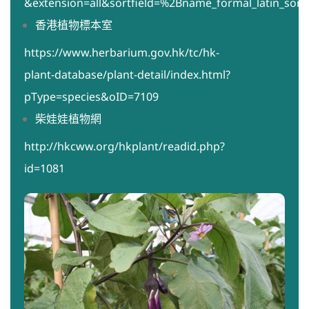
&extension=all&sortfield=%2Bname_formal_latin_sort
香港植物標本室
https://www.herbarium.gov.hk/tc/hk-
plant-database/plant-detail/index.html?
pType=species&oID=7109
柴娃娃植物網
http://hkcww.org/hkplant/readid.php?
id=1081