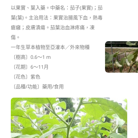
以果實、葉入藥。中藥名：茄子(果實)；茄
葉(葉)。主治用法：果實治腸風下血，熱毒
瘡癰；皮膚潰瘍。茄葉治血淋疼痛，凍
傷。
一年生草本植物至亞灌本／外來物種
〔樹高〕0.6～1 m
〔花期〕6～11月
〔花色〕紫色
〔品種/功能〕藥用/食用