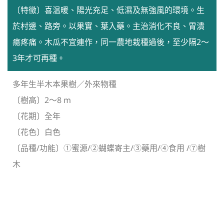
〔特徵〕喜温暖、陽光充足、低濕及無強風的環境。生
於村邊、路旁。以果實、葉入藥。主治消化不良、胃潰
瘍疼痛。木瓜不宜連作，同一農地栽種過後，至少隔2～
3年才可再種。
多年生半木本果樹／外來物種
〔樹高〕2～8 m
〔花期〕全年
〔花色〕白色
〔品種/功能〕①蜜源/②蝴蝶寄主/③藥用/④食用 /⑦樹
木